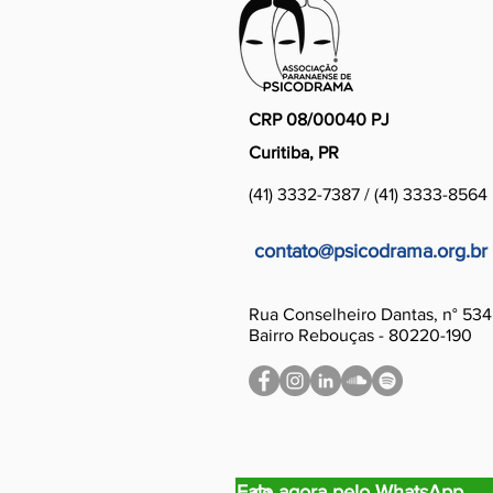
CRP 08/00040 PJ
Curitiba, PR
(
41) 3332-7387
/
(41) 3333-8564
contato@psicodrama.org.br
Rua Conselheiro Dantas, n° 534
Bairro Rebouças - 80220-190
Fale agora pelo WhatsApp