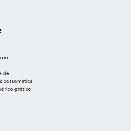
 
orpo
e de 
sicossomática 
órico-prático 