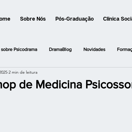
ome
Sobre Nós
Pós-Graduação
Clínica Soci
s sobre Psicodrama
DramaBlog
Novidades
Formaç
2025
2 min de leitura
ama
Grupo Dos Pais
Encontro Científico
Grupo de
op de Medicina Psicosso