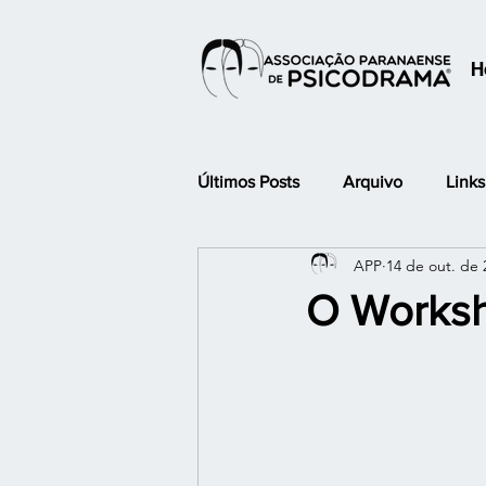
H
Últimos Posts
Arquivo
Link
APP
14 de out. de 
Jornada Paranaense de Psicodr
O Worksh