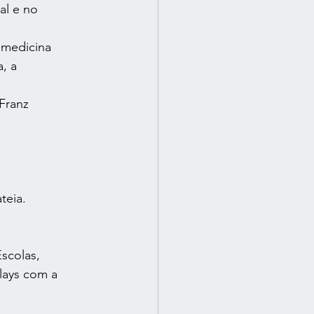
l e no 
 medicina 
, a 
Franz 
teia.
scolas, 
lays com a 