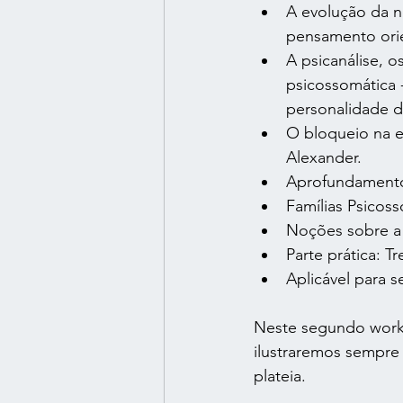
A evolução da n
pensamento orie
A psicanálise, o
psicossomática 
personalidade d
O bloqueio na e
Alexander.
Aprofundamento 
Famílias Psicos
Noções sobre a 
Parte prática: 
Aplicável para 
Neste segundo works
ilustraremos sempre
plateia.