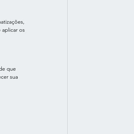
atizações, 
 aplicar os 
úde que 
cer sua 