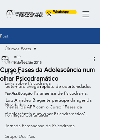
WhatsApp
Post
Últimos Posts
APP
Últimos Posts
3 de set. de 2018
Curso Fases da Adolescência num
Arquivo
olhar Psicodramático
Links sobre Psicodrama
Setembro chega repleto de oportunidades 
na Associação Paranaense de Psicodrama.
DramaBlog
Luiz Amadeu Bragante participa da agenda 
Novidades
mensal da APP com o Curso "Fases da 
Adolescência num olhar Psicodramático". 
Formação Continuada
Jornada Paranaense de Psicodrama
Grupo Dos Pais