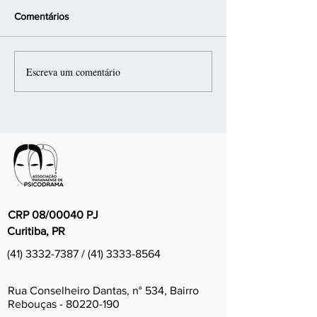
Comentários
Escreva um comentário
Conversas sobre
Conversas sobre
Psicodrama
Psicodrama
CRP 08/00040 PJ
Curitiba, PR
(
41) 3332-7387
/
(41) 3333-8564
Rua Conselheiro Dantas, n° 534, Bairro
Rebouças - 80220-190