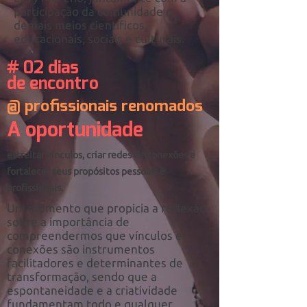
participação da comunidade e
demais meios científicos,
educacionais, sociais e culturais.
# 02 dias
de encontro
@ profissionais renomados
A oportunidade
estreitar vínculos, criar redes de conexões e
fortalecer seus propósitos pessoais e
profissionais.
Um momento que propicia a reflexão
sobre a importância de
compreendermos que vínculos e
conexões são instrumentos
facilitadores e determinantes de
transformação, sendo que a
espontaneidade e a criatividade
fundamentam todo e qualquer