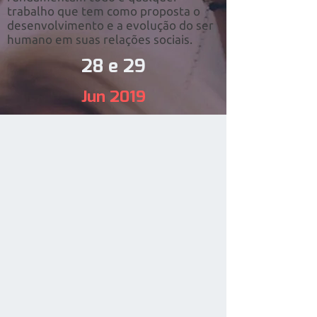
trabalho que tem como proposta o
desenvolvimento e a evolução do ser
humano em suas relações sociais.
28 e 29
Jun 2019