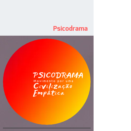
30ª Jornada
Paranaense de
Psicodrama