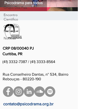
Psicodrama
Psicodrama para todos
Grupo Dos Pais
Encontro
Científico
Grupo de
Noticias
Notícias
CRP 08/00040 PJ
Curitiba, PR
(
41) 3332-7387
/
(41) 3333-8564
Rua Conselheiro Dantas, n° 534, Bairro
Rebouças - 80220-190
contato@psicodrama.org.br