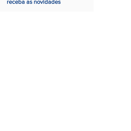
receba as novidades
ENVIAR
Aqui seguimos a Lei Geral de
Proteção de Dados Pessoais