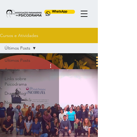
WhatsApp
Cursos e Atividades
Últimos Posts
Últimos Posts
Arquivo
Links sobre
Psicodrama
DramaBlog
Novidades
Formação
Continuada
Jornada
Paranaense de