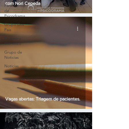
Jornada
com Nori Cepeda
Paranaense
de
Psicodrama
Grupo Dos
Pais
Encontro
Científico
Grupo de
Noticias
Notícias
Vagas abertas: Triagem de pacientes.