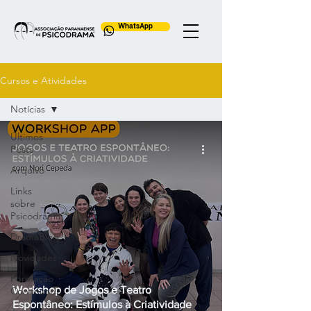
WhatsApp
Cursos e Atividades
Notícias
Últimos
Posts
Arquivo
Links
sobre
Psicodrama
DramaBlog
Novidades
Formação
Workshop de Jogos e Teatro
Continuada
Espontâneo: Estímulos à Criatividade